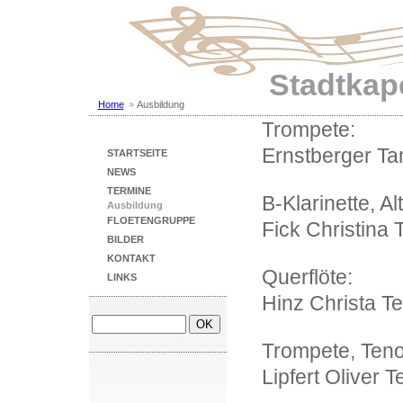
Stadtkape
Home
Ausbildung
Trompete:
Ernstberger Tan
STARTSEITE
NEWS
TERMINE
B-Klarinette, A
Ausbildung
FLOETENGRUPPE
Fick Christina T
BILDER
KONTAKT
Querflöte:
LINKS
Hinz Christa Te
Trompete, Teno
Lipfert Oliver T