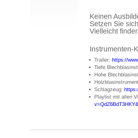
Keinen Ausbild
Setzen Sie sich
Vielleicht find
Instrumenten-K
Trailer:
https://w
Tiefe Blechblasins
Hohe Blechblasins
Holzblasinstrumen
Schlagzeug:
http
Playlist mit allen 
v=QdZ6BdT3HKY&l